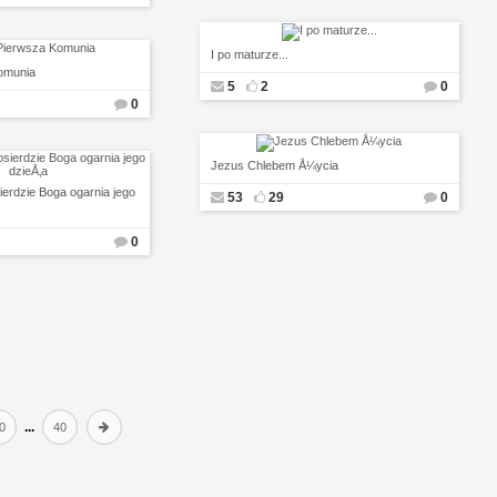
I po maturze...
omunia
5
2
0
0
Jezus Chlebem Å¼ycia
ierdzie Boga ogarnia jego
53
29
0
0
...
0
40