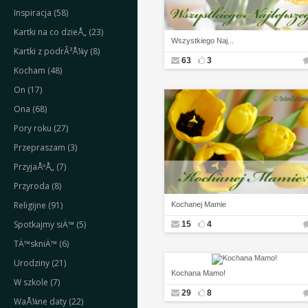
Inspiracja (58)
Kartki na co dzieÅ„ (23)
Wszystkiego Naj...
Kartki z podrÃ³Å¼y (8)
63
3
Kocham (48)
On (17)
Ona (68)
Pory roku (27)
Przepraszam (3)
PrzyjaÅºÅ„ (7)
Przyroda (8)
Religijne (91)
Kochanej Mamie
Spotkajmy siÄ™ (5)
15
4
TÄ™skniÄ™ (6)
Urodziny (21)
Kochana Mamo!
W szkole (7)
29
8
WaÅ¼ne daty (22)