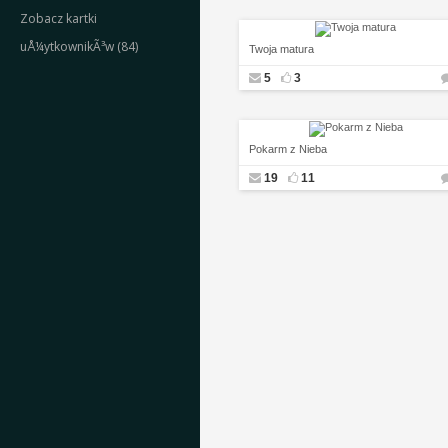
Zobacz kartki
uÅ¼ytkownikÃ³w (84)
Twoja matura
5
3
Pokarm z Nieba
19
11