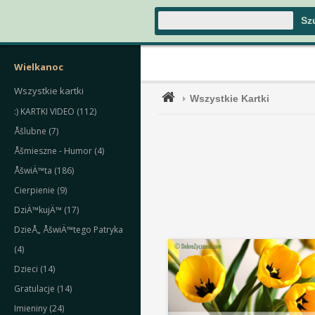
Wielkanoc
Wszystkie kartki
Wszystkie Kartki
:) KARTKI VIDEO (112)
Åšlubne (7)
Åšmieszne - Humor (4)
ÅšwiÄ™ta (186)
Cierpienie (9)
DziÄ™kujÄ™ (17)
DzieÅ„ ÅšwiÄ™tego Patryka
(4)
Dzieci (14)
Gratulacje (14)
Imieniny (24)