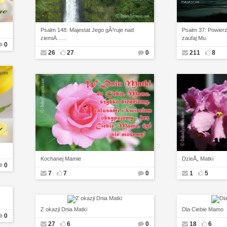
Psalm 148: Majestat Jego gÃ³ruje nad
Psalm 37: Powie
ziemiÄ…...
zaufaj Mu.
0
26
27
0
211
8
Kochanej Mamie
DzieÅ„ Matki
0
7
7
0
1
5
Z okazji Dnia Matki
Dla Ciebie Mamo
0
27
6
0
18
6