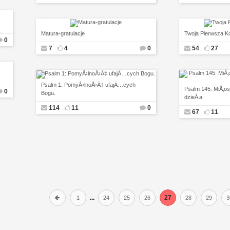
Matura-gratulacje
Twoja Pierwsza K
0
7
4
0
54
27
Psalm 1: PomyÅ›lnoÅ›Ä‡ ufajÄ…cych
Psalm 145: MiÅ‚os
0
Bogu.
dzieÅ‚a
114
11
0
67
11
...
27
1
24
25
26
28
29
3