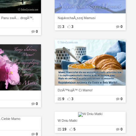
rz Panu swÄ… drogÄ™,
NajukochaÅ„szej Mamusi
3
3
0
0
DziÄ™kujÄ™ Ci Mamo!
9
3
0
0
W Dniu Matki
19
5
0
0