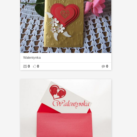
Walentynka
0
0
0