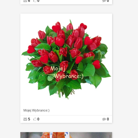
6
0
0
Mojej Wybrance:)
5
0
0