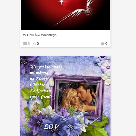
W Dniu Å›w.Walentego...
4
0
0