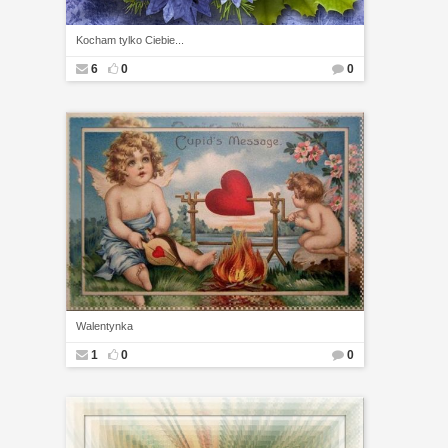
Kocham tylko Ciebie...
6
0
0
Walentynka
1
0
0