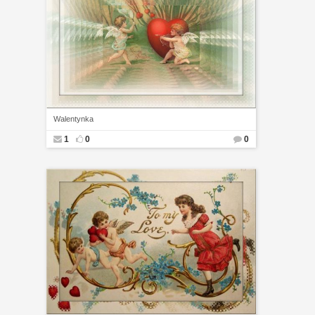
Walentynka
1
0
0