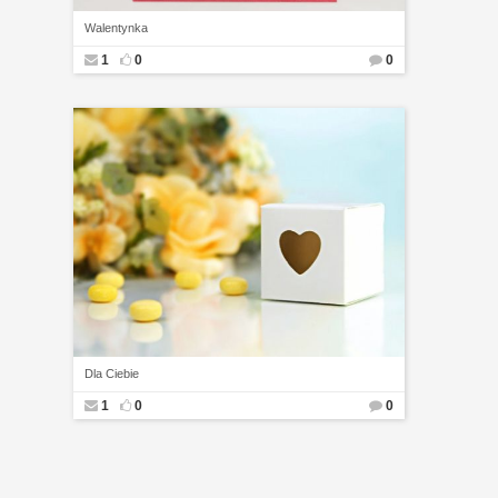
Walentynka
1
0
0
Dla Ciebie
1
0
0