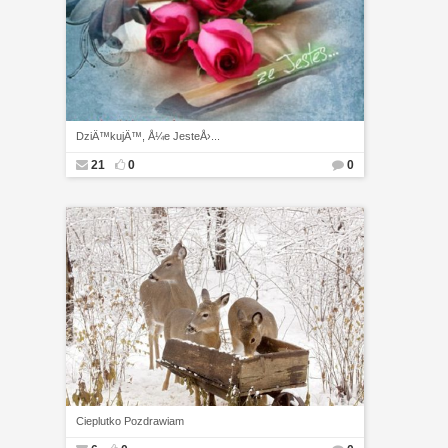
DziÄ™kujÄ™, Å¼e JesteÅ›...
21
0
0
Cieplutko Pozdrawiam