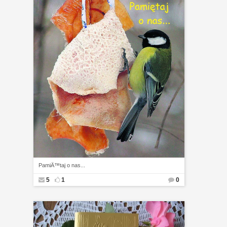
PamiÄ™taj o nas...
5
1
0