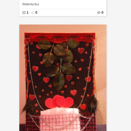
Walentynka
1
0
0