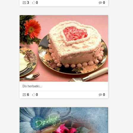
3
0
0
Do herbatki...
6
0
0