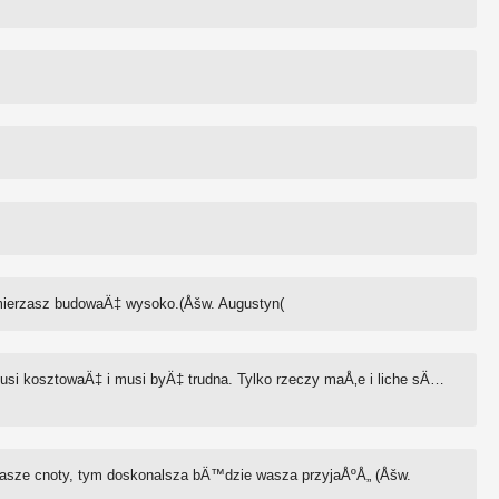
mierzasz budowaÄ‡ wysoko.(Åšw. Augustyn(
si kosztowaÄ‡ i musi byÄ‡ trudna. Tylko rzeczy maÅ‚e i liche sÄ…
wasze cnoty, tym doskonalsza bÄ™dzie wasza przyjaÅºÅ„ (Åšw.