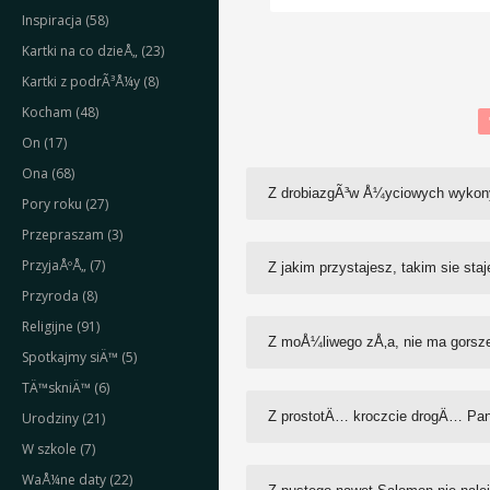
Inspiracja (58)
Kartki na co dzieÅ„ (23)
Kartki z podrÃ³Å¼y (8)
Kocham (48)
On (17)
Ona (68)
Z drobiazgÃ³w Å¼yciowych wykonyw
Pory roku (27)
Przepraszam (3)
PrzyjaÅºÅ„ (7)
Z jakim przystajesz, takim sie staj
Przyroda (8)
Religijne (91)
Z moÅ¼liwego zÅ‚a, nie ma gorsze
Spotkajmy siÄ™ (5)
TÄ™skniÄ™ (6)
Z prostotÄ… kroczcie drogÄ… Pan
Urodziny (21)
W szkole (7)
WaÅ¼ne daty (22)