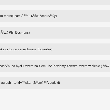
atem marnej pamiÄ™ci. (Åšw. AmbroÅ¼y)
osÃ³w.( Phil Bosmans)
ka ci to, co zaniedbujesz.(Sokrates)
osÃ³b- po byciu razem na ziemi- bÄ™dziemy zawsze razem w niebie.( Åšw. 
rach - to klÄ™ska. (JÃ³zef PiÅ‚sudski)