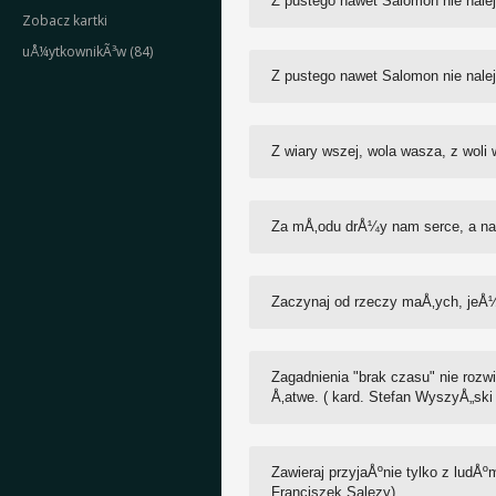
Z pustego nawet Salomon nie nalej
Zobacz kartki
uÅ¼ytkownikÃ³w (84)
Z pustego nawet Salomon nie nalej
Z wiary wszej, wola wasza, z woli
Za mÅ‚odu drÅ¼y nam serce, a na 
Zaczynaj od rzeczy maÅ‚ych, jeÅ
Zagadnienia "brak czasu" nie roz
Å‚atwe. ( kard. Stefan WyszyÅ„ski 
Zawieraj przyjaÅºnie tylko z lud
Franciszek Salezy)