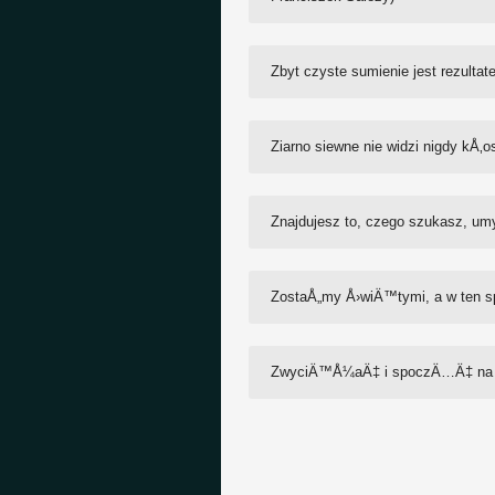
Zbyt czyste sumienie jest rezult
Ziarno siewne nie widzi nigdy kÅ‚
Znajdujesz to, czego szukasz, umy
ZostaÅ„my Å›wiÄ™tymi, a w ten sp
ZwyciÄ™Å¼aÄ‡ i spoczÄ…Ä‡ na lau