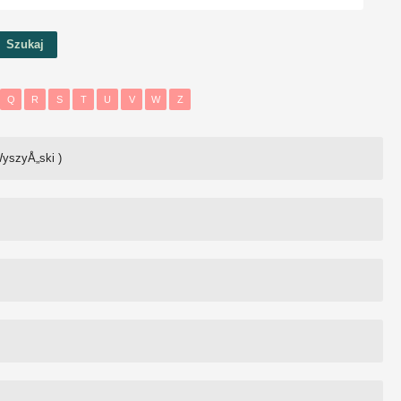
Q
R
S
T
U
V
W
Z
yszyÅ„ski )