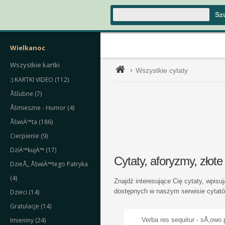
Wielkanoc
Wszystkie kartki
Wszystkie cytaty
:) KARTKI VIDEO (112)
Åšlubne (7)
Åšmieszne - Humor (4)
ÅšwiÄ™ta (186)
Cierpienie (9)
DziÄ™kujÄ™ (17)
Cytaty, aforyzmy, złote
DzieÅ„ ÅšwiÄ™tego Patryka
(4)
Znajdź interesujące Cię cytaty, wpis
dostępnych w naszym serwisie cytatów
Dzieci (14)
Gratulacje (14)
Imieniny (24)
Verba res sequitur - sÅ‚ow