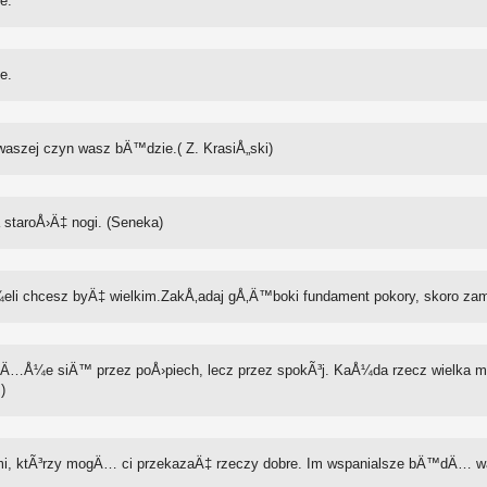
e.
e.
 waszej czyn wasz bÄ™dzie.( Z. KrasiÅ„ski)
staroÅ›Ä‡ nogi. (Seneka)
¼eli chcesz byÄ‡ wielkim.ZakÅ‚adaj gÅ‚Ä™boki fundament pokory, skoro za
wiÄ…Å¼e siÄ™ przez poÅ›piech, lecz przez spokÃ³j. KaÅ¼da rzecz wielka mu
)
Åºmi, ktÃ³rzy mogÄ… ci przekazaÄ‡ rzeczy dobre. Im wspanialsze bÄ™dÄ… 