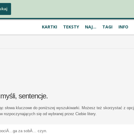
KARTKI
TEKSTY
NAJ...
TAGI
INFO
 myśli, sentencje.
ując słowa kluczowe do poniższej wyszukiwarki. Możesz też skorzystać z opcj
 rozpoczynających się od wybranej przez Ciebie litery.
o pociÄ…ga za sobÄ… czyn.