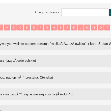
Czego szukasz?
"
A
B
C
D
E
F
G
H
I
J
K
L
M
N
O
P
anych wielkim sercem powstaje "wielkoÅ›Ä‡ czÅ‚owieka". ( kard. Stefan W
esz (przysÅ‚owie polskie)
go, nad opiniÄ™ prostaka. (Seneka)
a i nie zadrÄ™czajcie waszego ducha.(Åšw.O.Pio)