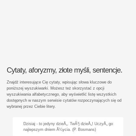
Cytaty, aforyzmy, złote myśli, sentencje.
Znajdź interesujące Cię cytaty, wpisując słowa kluczowe do
poniższej wyszukiwarki. Możesz też skorzystać z opcji
wyszukiwania alfabetycznego, aby wyświetlić listę wszystkich
dostępnych w naszym serwisie cytatów rozpoczynających się od
wybranej przez Ciebie litery.
Dzisiaj - to jedyny dzieÅ„. TwÃ³j dzieÅ„! UczyÅ„ go
najlepszym dniem Å¼ycia. (P. Bosmans)