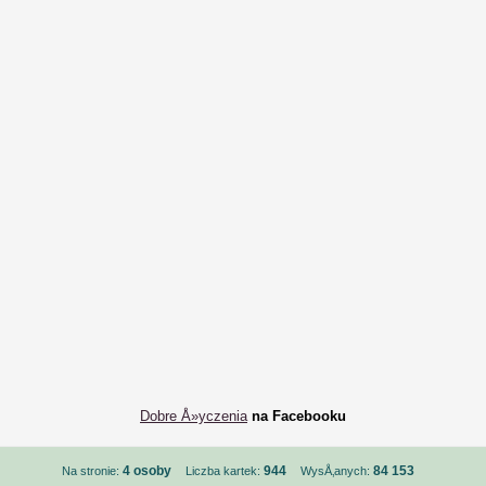
Dobre Å»yczenia
na Facebooku
4 osoby
944
84 153
Na stronie:
Liczba kartek:
WysÅ‚anych: