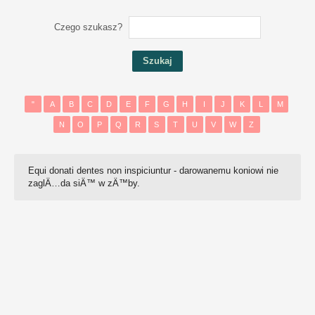
Czego szukasz?
"
A
B
C
D
E
F
G
H
I
J
K
L
M
N
O
P
Q
R
S
T
U
V
W
Z
Equi donati dentes non inspiciuntur - darowanemu koniowi nie
zaglÄ…da siÄ™ w zÄ™by.